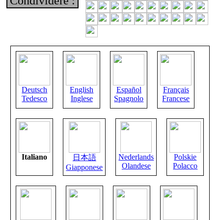
Condividere :
Deutsch
English
Español
Français
Tedesco
Inglese
Spagnolo
Francese
Italiano
Nederlands
Polskie
日本語
Olandese
Polacco
Giapponese