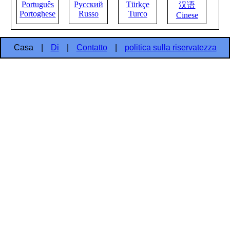
Português
Русский
Türkçe
汉语
Portoghese
Russo
Turco
Cinese
Casa
|
Di
|
Contatto
|
politica sulla riservatezza