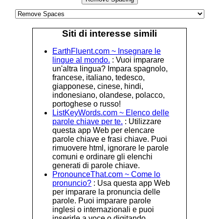
Siti di interesse simili
EarthFluent.com ~ Insegnare le
lingue al mondo.
: Vuoi imparare
un'altra lingua? Impara spagnolo,
francese, italiano, tedesco,
giapponese, cinese, hindi,
indonesiano, olandese, polacco,
portoghese o russo!
ListKeyWords.com ~ Elenco delle
parole chiave per te.
: Utilizzare
questa app Web per elencare
parole chiave e frasi chiave. Puoi
rimuovere html, ignorare le parole
comuni e ordinare gli elenchi
generati di parole chiave.
PronounceThat.com ~ Come lo
pronuncio?
: Usa questa app Web
per imparare la pronuncia delle
parole. Puoi imparare parole
inglesi o internazionali e puoi
inserirle a voce o digitando.